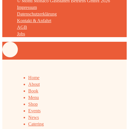
© Monti Monaco Gaststätten Betriebs GmbH 2026
Impressum
Datenschutzerklärung
Kontakt & Anfahrt
AGB
Jobs
Home
About
Book
Menu
Shop
Events
News
Catering