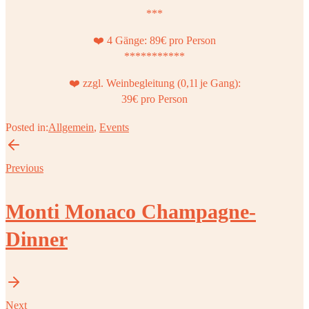
***
❤️ 4 Gänge: 89€ pro Person
***********
❤️ zzgl. Weinbegleitung (0,1l je Gang):
39€ pro Person
Posted in:
Allgemein
,
Events
Previous
Monti Monaco Champagne-
Dinner
Next