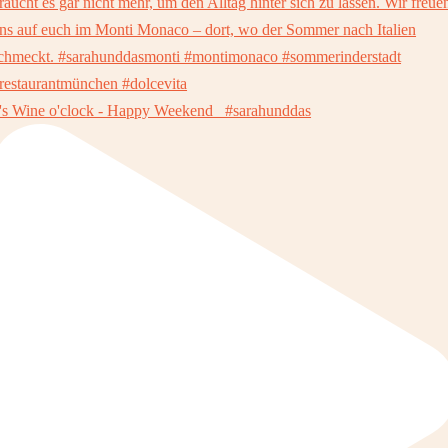
t's Wine o'clock - Happy Weekend ⁠ ⁠ #sarahunddas