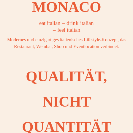
OOK
MONACO
OOK
OOK
eat italian – drink italian
– feel italian
Modernes und einzigartiges italienisches Lifestyle-Konzept, das
OOK
Restaurant, Weinbar, Shop und Eventlocation verbindet.
OOK
QUALITÄT,
OOK
OOK
NICHT
OOK
OOK
QUANTITÄT