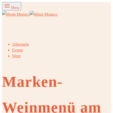
Menu
Allgemein
Events
Wein
Marken-
Weinmenü am