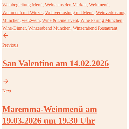
Weinbegleitung Menü
,
Weine aus den Marken
,
Weinmenü
,
Weinmenü mit Winzer
,
Weinverkostung mit Menü
,
Weinverkostung
München
,
weißwein
,
Wine & Dine Event
,
Wine Pairing München
,
Wine-Dinner
,
Winzerabend München
,
Winzerabend Restaurant
Previous
San Valentino am 14.02.2026
Next
Maremma-Weinmenü am
19.03.2026 um 19.30 Uhr