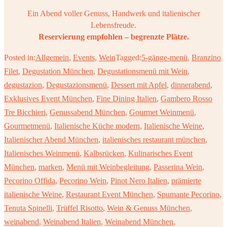
Ein Abend voller Genuss, Handwerk und italienischer
Lebensfreude.
Reservierung empfohlen – begrenzte Plätze.
Posted in:
Allgemein
,
Events
,
Wein
Tagged:
5-gänge-menü
,
Branzino
Filet
,
Degustation München
,
Degustationsmenü mit Wein
,
degustazion
,
Degustazionsmenü
,
Dessert mit Apfel
,
dinnerabend
,
Exklusives Event München
,
Fine Dining Italien
,
Gambero Rosso
Tre Bicchieri
,
Genussabend München
,
Gourmet Weinmenü
,
Gourmetmenü
,
Italienische Küche modern
,
Italienische Weine
,
Italienischer Abend München
,
italienisches restaurant münchen
,
Italienisches Weinmenü
,
Kalbsrücken
,
Kulinarisches Event
München
,
marken
,
Menü mit Weinbegleitung
,
Passerina Wein
,
Pecorino Offida
,
Pecorino Wein
,
Pinot Nero Italien
,
prämierte
italienische Weine
,
Restaurant Event München
,
Spumante Pecorino
,
Tenuta Spinelli
,
Trüffel Risotto
,
Wein & Genuss München
,
weinabend
,
Weinabend Italien
,
Weinabend München
,