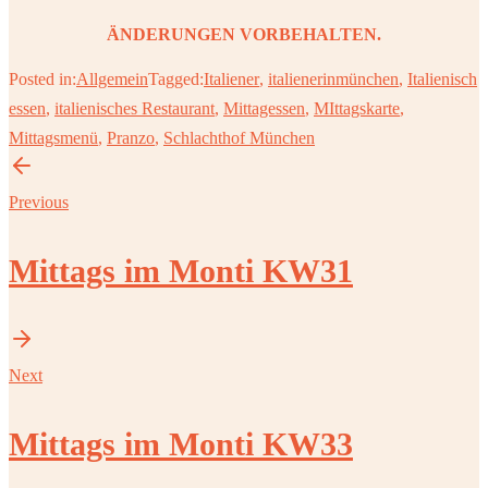
ÄNDERUNGEN VORBEHALTEN.
Posted in:
Allgemein
Tagged:
Italiener
,
italienerinmünchen
,
Italienisch
essen
,
italienisches Restaurant
,
Mittagessen
,
MIttagskarte
,
Mittagsmenü
,
Pranzo
,
Schlachthof München
Previous
Mittags im Monti KW31
Next
Mittags im Monti KW33