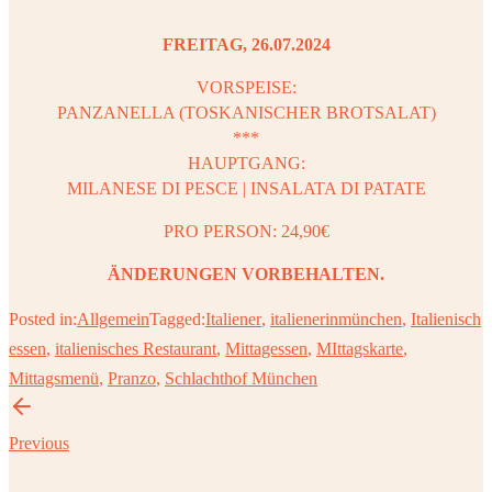
FREITAG, 26.07.2024
VORSPEISE:
PANZANELLA (TOSKANISCHER BROTSALAT)
***
HAUPTGANG:
MILANESE DI PESCE | INSALATA DI PATATE
PRO PERSON: 24,90€
ÄNDERUNGEN VORBEHALTEN.
Posted in:
Allgemein
Tagged:
Italiener
,
italienerinmünchen
,
Italienisch
essen
,
italienisches Restaurant
,
Mittagessen
,
MIttagskarte
,
Mittagsmenü
,
Pranzo
,
Schlachthof München
Previous